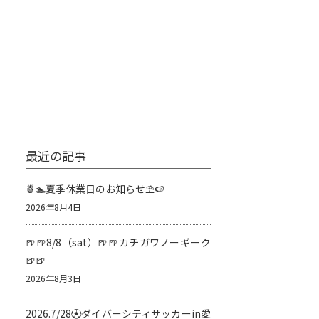
最近の記事
🍍🏊夏季休業日のお知らせ⛱️🍉
2026年8月4日
🍺🍺8/8（sat）🍺🍺カチガワノーギーク
🍺🍺
2026年8月3日
2026.7/28⚽️ダイバーシティサッカーin愛