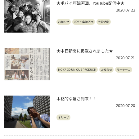
★ポパイ座銀河団、YouTube配信中★
2020.07.22
お知らせ
ポパイ座銀河団
芸術活動
★中日新聞に掲載されました★
2020.07.21
MO-YA-CO UNIQUE PRODUCT!
お知らせ
モーヤーコ
本格的な暑さ到来！！
2020.07.20
オリーブ