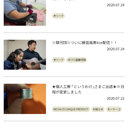
2020.07.24
オリーブ
☆銀河団☆ついに練習風景live配信！！
2020.07.24
オリーブ
ポパイ座銀河団
★個人工房 ｢というわけ｣さまご出店★※日
程が変更しました
2020.07.22
MO-YA-CO UNIQUE PRODUCT!
お知らせ
モーヤーコ