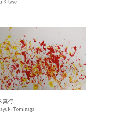
i Kitase
永真行
ayuki Tominaga