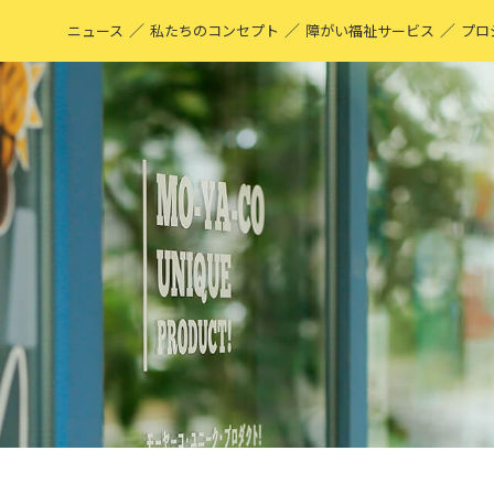
／
／
／
ニュース
私たちのコンセプト
障がい福祉サービス
プロ
M
表
ア
M