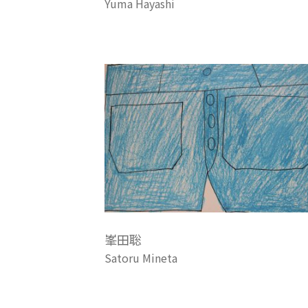
Yuma Hayashi
峯田聡
Satoru Mineta