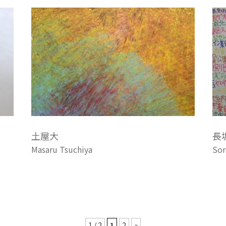
土屋大
長
Masaru Tsuchiya
Sor
1 / 2
1
2
»