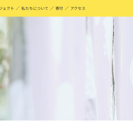
／
／
／
ジェクト
私たちについて
寄付
アクセス
O-YA-CO UNIQUE PRODUCT！
現する仕事
ーティストページ
O-YA-CO キフ