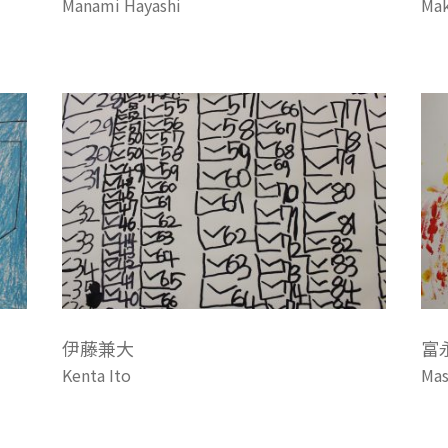
Manami Hayashi
Mak
伊藤兼大
富
Kenta Ito
Mas