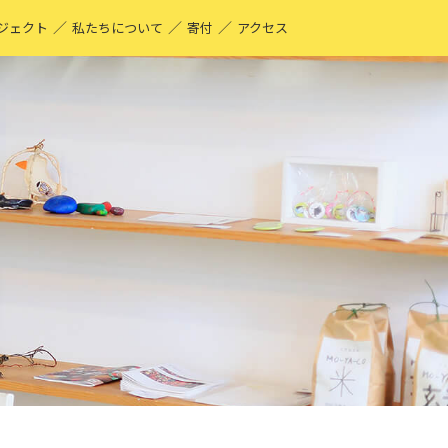
／
／
／
ジェクト
私たちについて
寄付
アクセス
O-YA-CO UNIQUE PRODUCT！
現する仕事
ーティストページ
O-YA-CO キフ