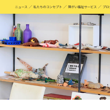
／
／
／
ニュース
私たちのコンセプト
障がい福祉サービス
プロ
M
表
ア
M