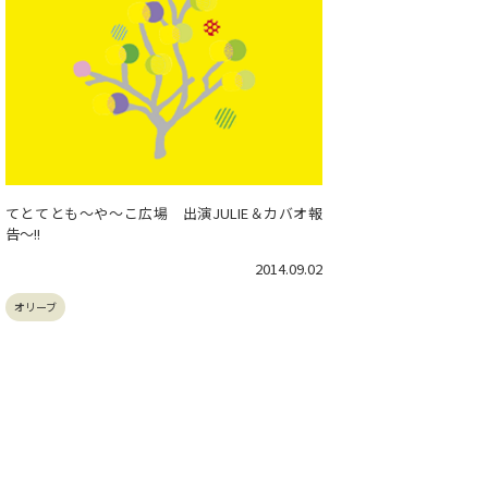
てとてとも～や～こ広場 出演JULIE＆カバオ報
告～!!
2014.09.02
オリーブ