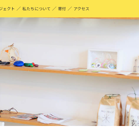
／
／
／
ジェクト
私たちについて
寄付
アクセス
O-YA-CO UNIQUE PRODUCT！
現する仕事
ーティストページ
O-YA-CO キフ