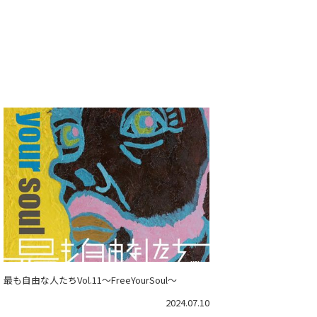
最も自由な人たちVol.11～FreeYourSoul～
2024.07.10