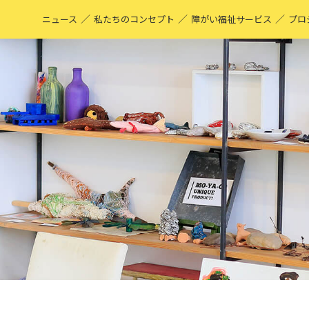
／
／
／
ニュース
私たちのコンセプト
障がい福祉サービス
プロ
M
表
ア
M