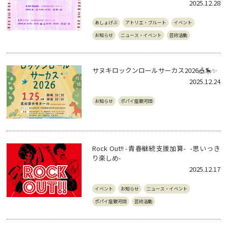
2025.12.28
あしょげぶ
アトリエ・ブルート
イベント
お知らせ
ニュース・イベント
芸術活動
サヌキロックンロールサーカス2026🎪🎠✨
2025.12.24
お知らせ
ポパイ座銀河団
Rock Out!! -青春継続支援加算- -思いっき
り楽しめ-
2025.12.17
イベント
お知らせ
ニュース・イベント
ポパイ座銀河団
芸術活動