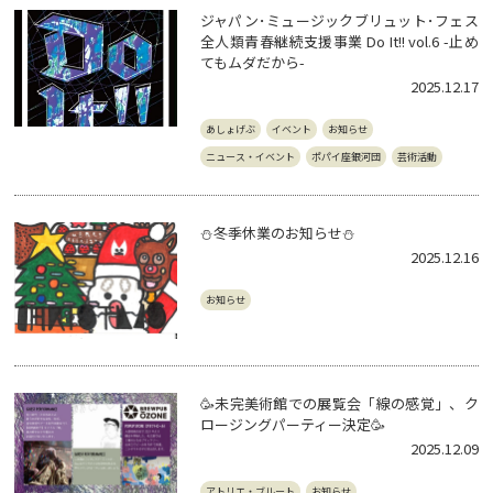
ジャパン･ミュージックブリュット･フェス
全人類青春継続支援事業 Do It!! vol.6 -止め
てもムダだから-
2025.12.17
あしょげぶ
イベント
お知らせ
ニュース・イベント
ポパイ座銀河団
芸術活動
⛄️冬季休業のお知らせ⛄️
2025.12.16
お知らせ
🥳未完美術館での展覧会「線の感覚」、ク
ロージングパーティー決定🥳
2025.12.09
アトリエ・ブルート
お知らせ