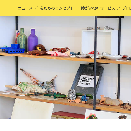
／
／
／
ニュース
私たちのコンセプト
障がい福祉サービス
プロ
M
表
ア
M