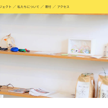
／
／
／
ジェクト
私たちについて
寄付
アクセス
O-YA-CO UNIQUE PRODUCT！
現する仕事
ーティストページ
O-YA-CO キフ