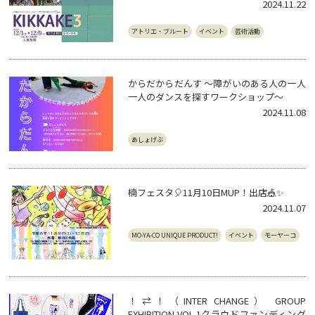
2024.11.22
アトリエ・ブルート
イベント
芸術活動
からだからだんす 〜障がいのある人の一人
一人のダンスを探すワークショップ〜
2024.11.08
あしょげぶ
楠フェスタ🎈11月10日MUP！出店🎪✨
2024.11.07
MO-YA-CO UNIQUE PRODUCT!
イベント
モーヤーコ
！⇄！（INTER CHANGE） GROUP
EXHIBITION VOL.1クラウドファンディング