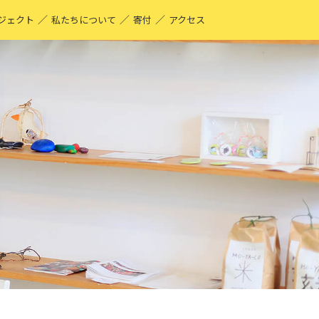
／
／
／
ジェクト
私たちについて
寄付
アクセス
O-YA-CO UNIQUE PRODUCT！
現する仕事
ーティストページ
O-YA-CO キフ