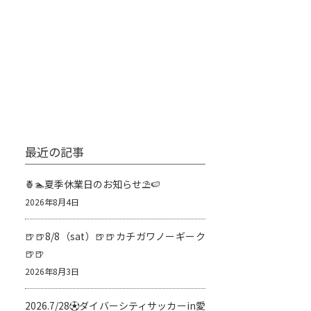
最近の記事
🍍🏊夏季休業日のお知らせ⛱️🍉
2026年8月4日
🍺🍺8/8（sat）🍺🍺カチガワノーギーク
🍺🍺
2026年8月3日
2026.7/28⚽️ダイバーシティサッカーin愛