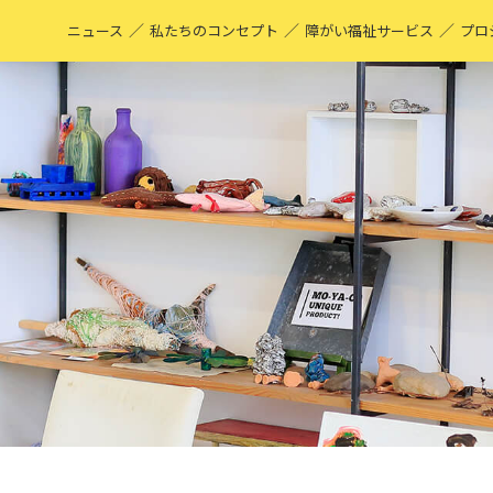
／
／
／
ニュース
私たちのコンセプト
障がい福祉サービス
プロ
M
表
ア
M