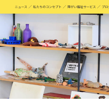
／
／
／
ニュース
私たちのコンセプト
障がい福祉サービス
プロ
M
表
ア
M