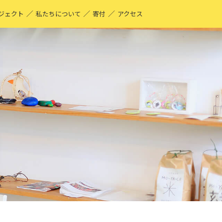
／
／
／
ジェクト
私たちについて
寄付
アクセス
O-YA-CO UNIQUE PRODUCT！
現する仕事
ーティストページ
O-YA-CO キフ