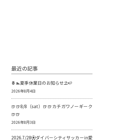
最近の記事
🍍🏊夏季休業日のお知らせ⛱️🍉
2026年8月4日
🍺🍺8/8（sat）🍺🍺カチガワノーギーク
🍺🍺
2026年8月3日
2026.7/28⚽️ダイバーシティサッカーin愛