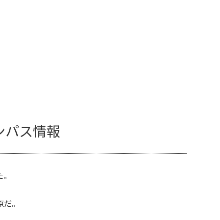
ンパス情報
た。
原だ。