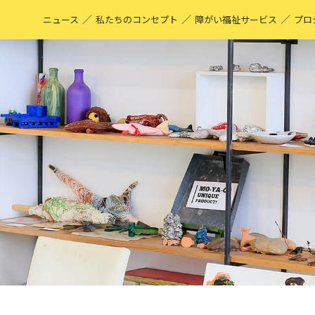
／
／
／
ニュース
私たちのコンセプト
障がい福祉サービス
プロ
M
表
ア
M