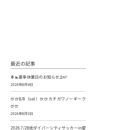
最近の記事
🍍🏊夏季休業日のお知らせ⛱️🍉
2026年8月4日
🍺🍺8/8（sat）🍺🍺カチガワノーギーク
🍺🍺
2026年8月3日
2026.7/28⚽️ダイバーシティサッカーin愛