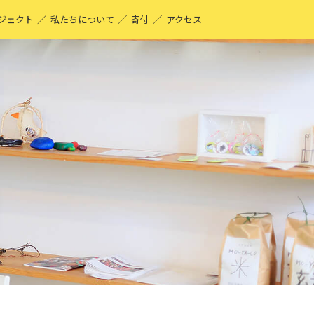
／
／
／
ジェクト
私たちについて
寄付
アクセス
O-YA-CO UNIQUE PRODUCT！
現する仕事
ーティストページ
O-YA-CO キフ