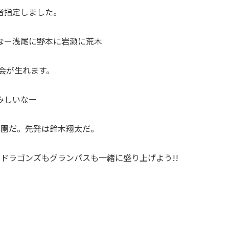
者指定しました。
なー浅尾に野本に岩瀬に荒木
球会が生れます。
みしいなー
子園だ。先発は鈴木翔太だ。
ドラゴンズもグランパスも一緒に盛り上げよう!!