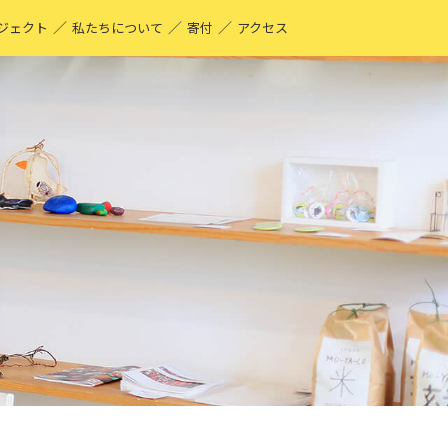
／
／
／
ジェクト
私たちについて
寄付
アクセス
O-YA-CO UNIQUE PRODUCT！
現する仕事
ーティストページ
O-YA-CO キフ