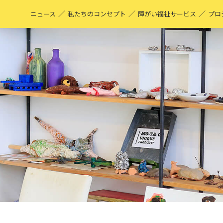
／
／
／
ニュース
私たちのコンセプト
障がい福祉サービス
プロ
M
表
ア
M