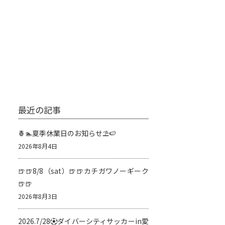
最近の記事
🍍🏊夏季休業日のお知らせ⛱️🍉
2026年8月4日
🍺🍺8/8（sat）🍺🍺カチガワノーギーク
🍺🍺
2026年8月3日
2026.7/28⚽️ダイバーシティサッカーin愛