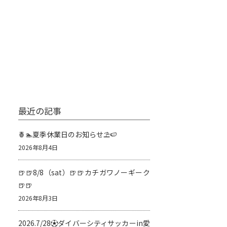
最近の記事
🍍🏊夏季休業日のお知らせ⛱️🍉
2026年8月4日
🍺🍺8/8（sat）🍺🍺カチガワノーギーク
🍺🍺
2026年8月3日
2026.7/28⚽️ダイバーシティサッカーin愛