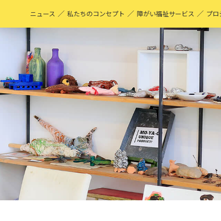
／
／
／
ニュース
私たちのコンセプト
障がい福祉サービス
プロ
M
表
ア
M