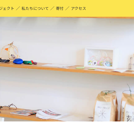
／
／
／
ジェクト
私たちについて
寄付
アクセス
O-YA-CO UNIQUE PRODUCT！
現する仕事
ーティストページ
O-YA-CO キフ