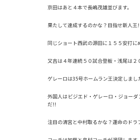
京田はあと４本で長嶋茂雄並びます。
果たして達成するのかな？目指せ新人王!
同じショート西武の源田に１５５安打に
又吉は４年連続５０試合登板・浅尾は２０
ゲレーロは35号ホームラン王決定しま
外国人はビジエド・ゲレーロ・ジョーダ
だ!!
注目の清宮と中村取るかな？運命のドラフ
コーチは加藤と島村コーチが退団します