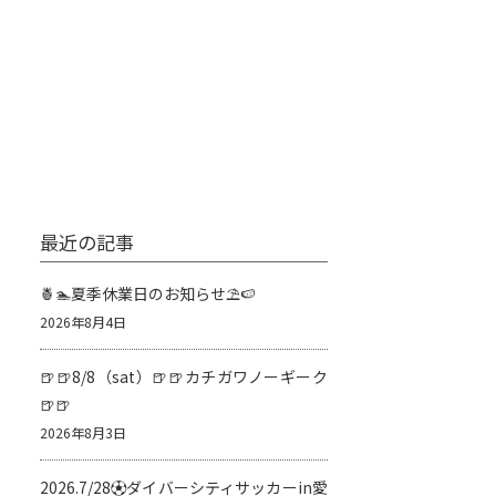
最近の記事
🍍🏊夏季休業日のお知らせ⛱️🍉
2026年8月4日
🍺🍺8/8（sat）🍺🍺カチガワノーギーク
🍺🍺
2026年8月3日
2026.7/28⚽️ダイバーシティサッカーin愛