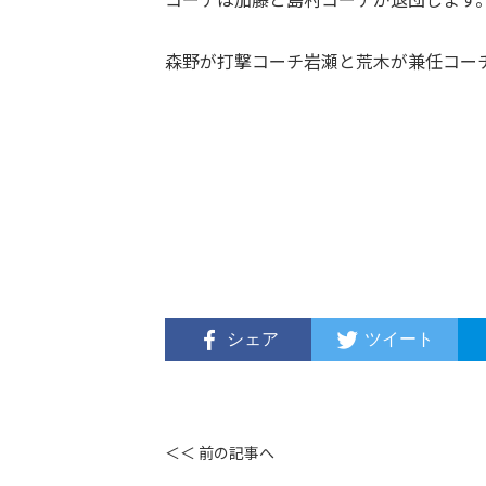
森野が打撃コーチ岩瀬と荒木が兼任コー
シェア
ツイート
＜＜ 前の記事へ