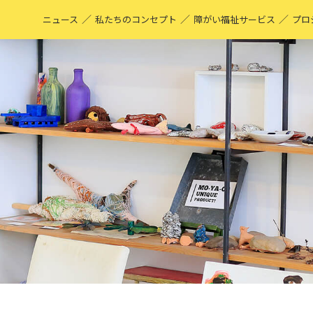
／
／
／
ニュース
私たちのコンセプト
障がい福祉サービス
プロ
M
表
ア
M