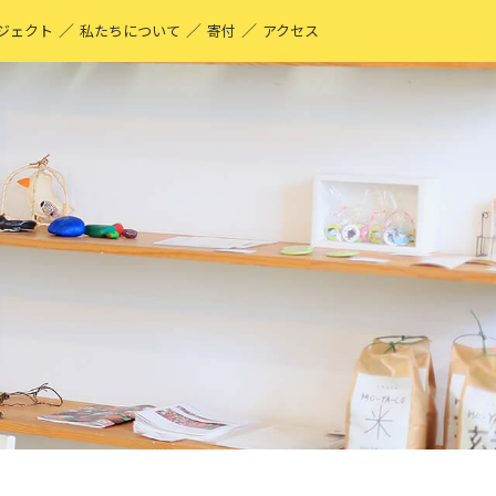
／
／
／
ジェクト
私たちについて
寄付
アクセス
O-YA-CO UNIQUE PRODUCT！
現する仕事
ーティストページ
O-YA-CO キフ