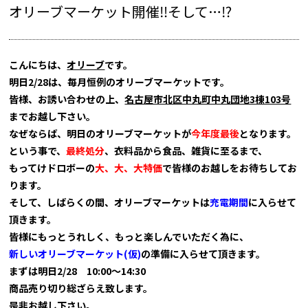
オリーブマーケット開催‼そして…⁉
こんにちは、
オリーブ
です。
明日2/28は、毎月恒例のオリーブマーケットです。
皆様、お誘い合わせの上、
名古屋市北区中丸町中丸団地3棟103号
までお越し下さい。
なぜならば、明日のオリーブマーケットが
今年度最後
となります。
という事で、
最終処分
、衣料品から食品、雑貨に至るまで、
もってけドロボーの
大、大、大特価
で皆様のお越しをお待ちしてお
ります。
そして、しばらくの間、オリーブマーケットは
充電期間
に入らせて
頂きます。
皆様にもっとうれしく、もっと楽しんでいただく為に、
新しいオリーブマーケット(仮)
の準備に入らせて頂きます。
まずは明日2/28 10:00～14:30
商品売り切り総ざらえ致します。
是非お越し下さい。