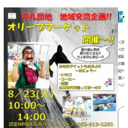
＜
次
＜
の
前
記
の
事
記
へ
事
＞
へ
＞