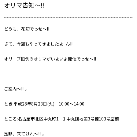
オリマ告知～!!
どうも、花幻でっせ～!!
さて、今回もやってきましたよ~ん!!
オリーブ恒例のオリマがいよいよ開催でっせ～!!
ご案内～!!↓
とき:平成28年8月23日(火) 10:00～14:00
ところ:名古屋市北区中丸町1－1 中丸団地第3号棟103号室前
是非、来てけれ～!!↓