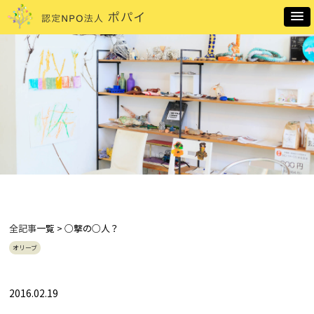
全記事
一覧 > ○撃の○人？
オリーブ
2016.02.19