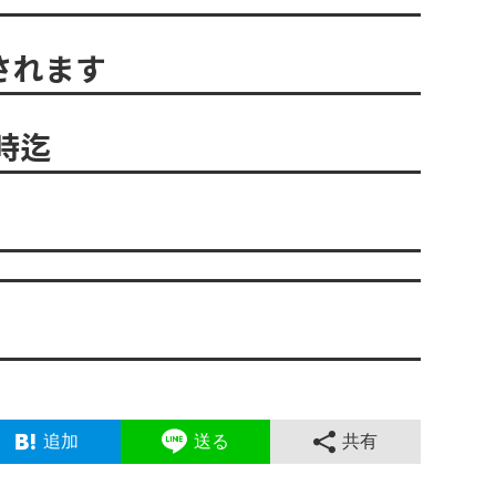
されます
時迄
追加
送る
共有