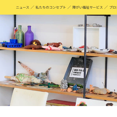
／
／
／
ニュース
私たちのコンセプト
障がい福祉サービス
プロ
M
表
ア
M