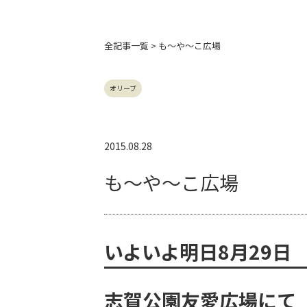
全記事
一覧 > も～や～こ広場
オリーブ
2015.08.28
も～や～こ広場
いよいよ明日8月29日
志賀公園友愛広場にて