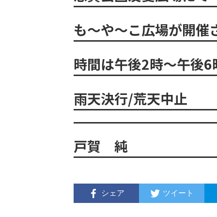
も～や～こ広場が開催
時間は午後2時～午後6
雨天決行/荒天中止
戸賀 純
シェア
ツイート