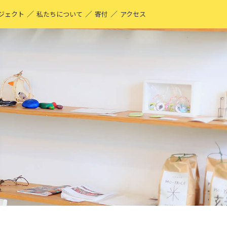
／
／
／
ジェクト
私たちについて
寄付
アクセス
O-YA-CO UNIQUE PRODUCT！
現する仕事
ーティストページ
O-YA-CO キフ