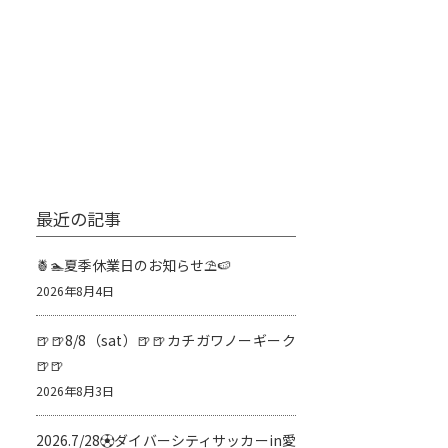
最近の記事
🍍🏊夏季休業日のお知らせ⛱️🍉
2026年8月4日
🍺🍺8/8（sat）🍺🍺カチガワノーギーク
🍺🍺
2026年8月3日
2026.7/28⚽️ダイバーシティサッカーin愛