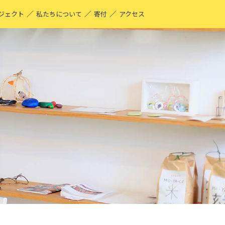
／
／
／
ジェクト
私たちについて
寄付
アクセス
O-YA-CO UNIQUE PRODUCT！
現する仕事
ーティストページ
O-YA-CO キフ