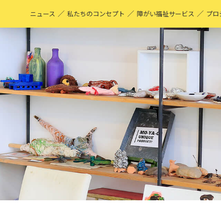
／
／
／
ニュース
私たちのコンセプト
障がい福祉サービス
プロ
M
表
ア
M