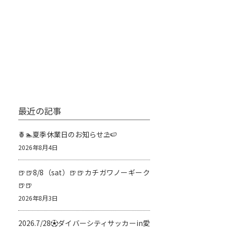
最近の記事
🍍🏊夏季休業日のお知らせ⛱️🍉
2026年8月4日
🍺🍺8/8（sat）🍺🍺カチガワノーギーク
🍺🍺
2026年8月3日
2026.7/28⚽️ダイバーシティサッカーin愛