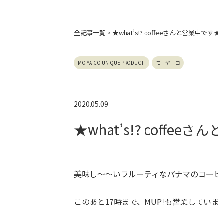
全記事
一覧 > ★what’s!? coffeeさんと営業中です
MO-YA-CO UNIQUE PRODUCT!
モーヤーコ
2020.05.09
★what’s!? coffe
美味し～～いフルーティなパナマのコー
このあと17時まで、MUP!も営業してい