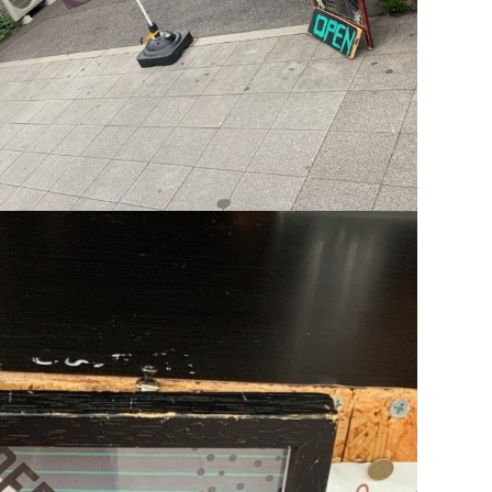
＜
全記
事一
覧へ