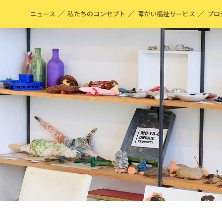
／
／
／
ニュース
私たちのコンセプト
障がい福祉サービス
プロ
M
表
ア
M