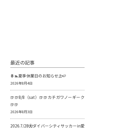
最近の記事
🍍🏊夏季休業日のお知らせ⛱️🍉
2026年8月4日
🍺🍺8/8（sat）🍺🍺カチガワノーギーク
🍺🍺
2026年8月3日
2026.7/28⚽️ダイバーシティサッカーin愛