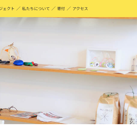
／
／
／
ジェクト
私たちについて
寄付
アクセス
O-YA-CO UNIQUE PRODUCT！
現する仕事
ーティストページ
O-YA-CO キフ