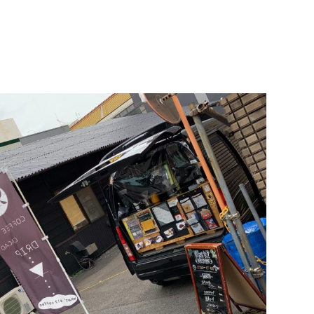
＜
次
＜
の
前
記
の
事
記
へ
事
＞
へ
＞