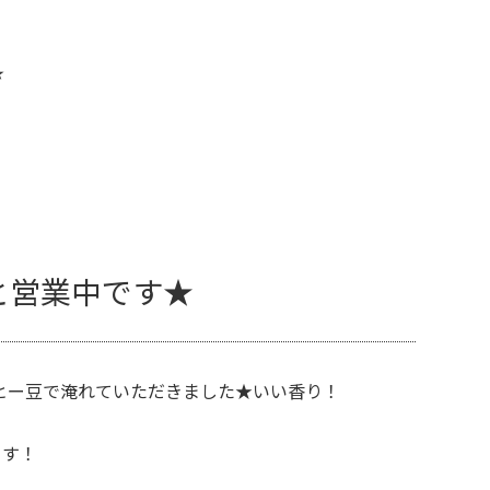
★
eさんと営業中です★
ヒー豆で淹れていただきました★いい香り！
ます！