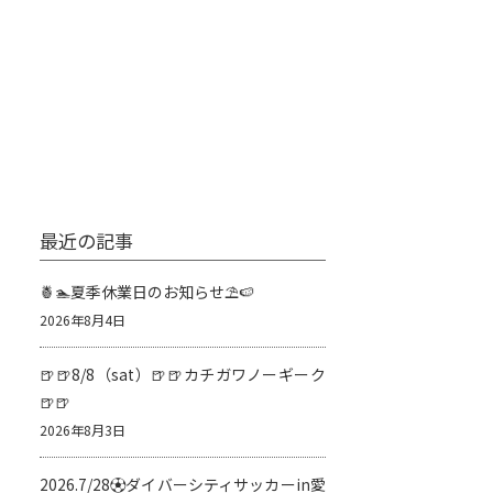
最近の記事
🍍🏊夏季休業日のお知らせ⛱️🍉
2026年8月4日
🍺🍺8/8（sat）🍺🍺カチガワノーギーク
🍺🍺
2026年8月3日
2026.7/28⚽️ダイバーシティサッカーin愛