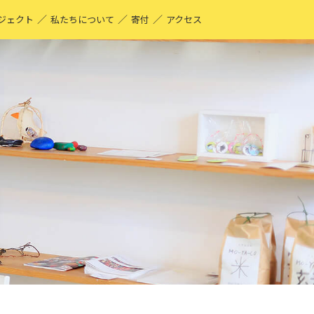
／
／
／
ジェクト
私たちについて
寄付
アクセス
O-YA-CO UNIQUE PRODUCT！
現する仕事
ーティストページ
O-YA-CO キフ