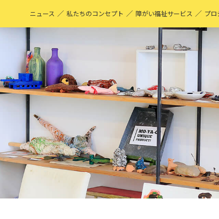
／
／
／
ニュース
私たちのコンセプト
障がい福祉サービス
プロ
M
表
ア
M