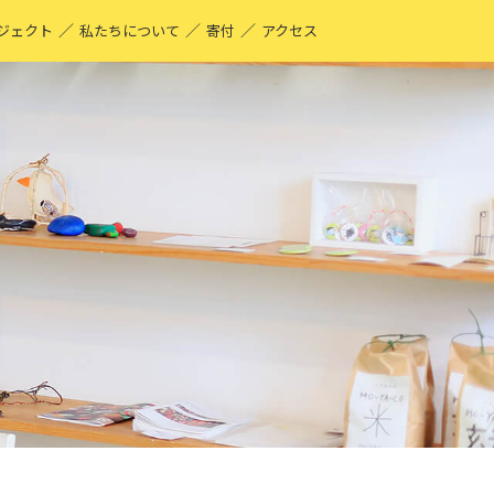
／
／
／
ジェクト
私たちについて
寄付
アクセス
O-YA-CO UNIQUE PRODUCT！
現する仕事
ーティストページ
O-YA-CO キフ