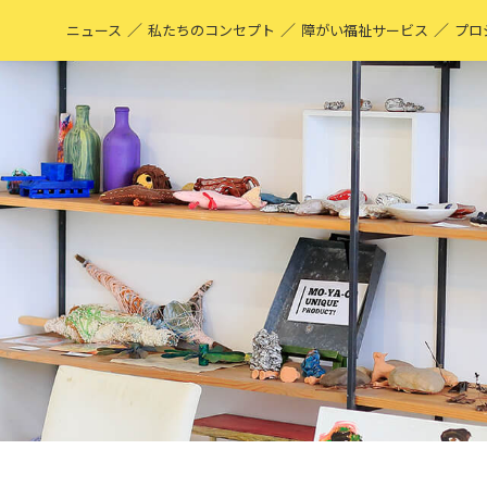
／
／
／
ニュース
私たちのコンセプト
障がい福祉サービス
プロ
M
表
ア
M