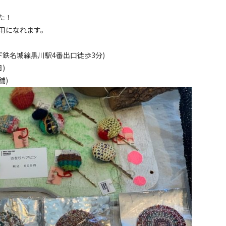
た！
用になれます。
下鉄名城線黒川駅4番出口徒歩3分)
)
舗)