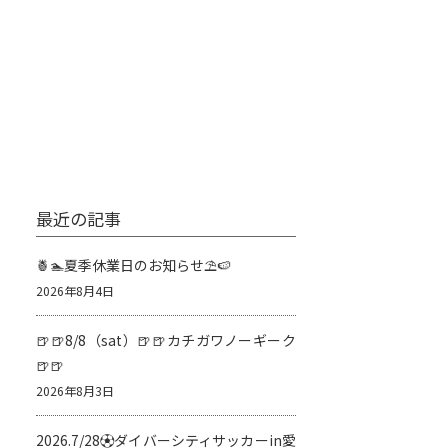
最近の記事
🍍🏊夏季休業日のお知らせ⛱️🍉
2026年8月4日
🍺🍺8/8（sat）🍺🍺カチガワノーギーク
🍺🍺
2026年8月3日
2026.7/28⚽️ダイバーシティサッカーin愛