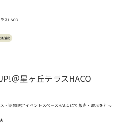
テラスHACO
芸術活動
UP!＠星ヶ丘テラスHACO
星が丘テラス・期間限定イベントスペースHACOにて販売・展示を行っ
★