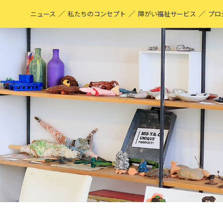
／
／
／
ニュース
私たちのコンセプト
障がい福祉サービス
プロ
M
表
ア
M