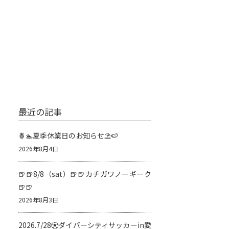
最近の記事
🍍🏊夏季休業日のお知らせ⛱️🍉
2026年8月4日
🍺🍺8/8（sat）🍺🍺カチガワノーギーク
🍺🍺
2026年8月3日
2026.7/28⚽️ダイバーシティサッカーin愛