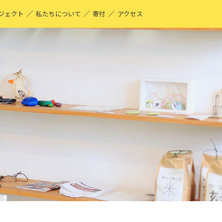
／
／
／
ジェクト
私たちについて
寄付
アクセス
O-YA-CO UNIQUE PRODUCT！
現する仕事
ーティストページ
O-YA-CO キフ