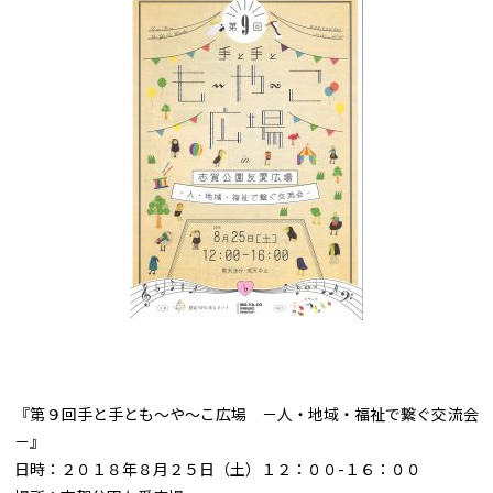
『第９回手と手とも～や～こ広場 －人・地域・福祉で繋ぐ交流会
－』
日時：２０１８年８月２５日（土）１２：００-１６：００