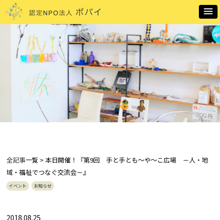
全記事
一覧 > 本日開催！『第9回 手と手とも～や～こ広場 －人・地
域・福祉でつなぐ交流会－』
イベント
お知らせ
2018.08.25