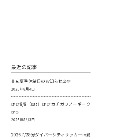
最近の記事
🍍🏊夏季休業日のお知らせ⛱️🍉
2026年8月4日
🍺🍺8/8（sat）🍺🍺カチガワノーギーク
🍺🍺
2026年8月3日
2026.7/28⚽️ダイバーシティサッカーin愛