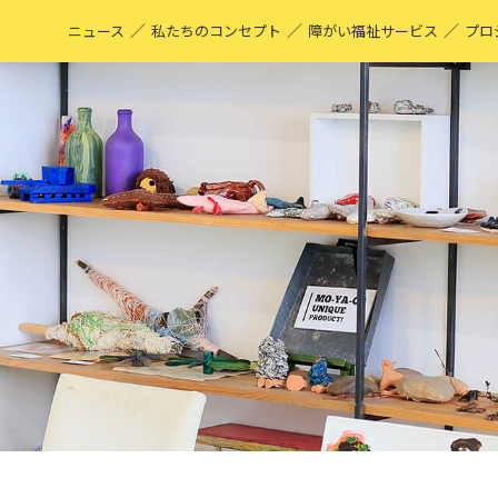
／
／
／
ニュース
私たちのコンセプト
障がい福祉サービス
プロ
M
表
ア
M