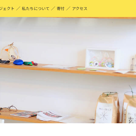
／
／
／
ジェクト
私たちについて
寄付
アクセス
O-YA-CO UNIQUE PRODUCT！
現する仕事
ーティストページ
O-YA-CO キフ