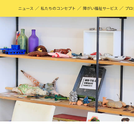
／
／
／
ニュース
私たちのコンセプト
障がい福祉サービス
プロ
M
表
ア
M