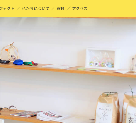
／
／
／
ジェクト
私たちについて
寄付
アクセス
O-YA-CO UNIQUE PRODUCT！
現する仕事
ーティストページ
O-YA-CO キフ