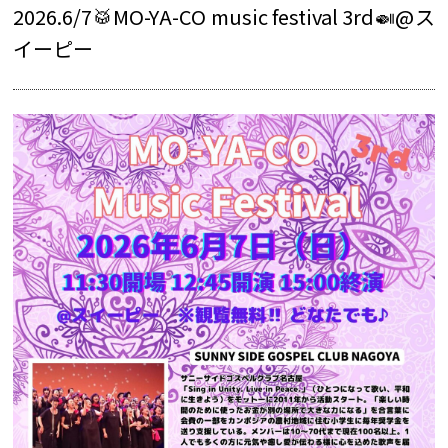
2026.6/7🥁MO-YA-CO music festival 3rd🍛@ス
イーピー