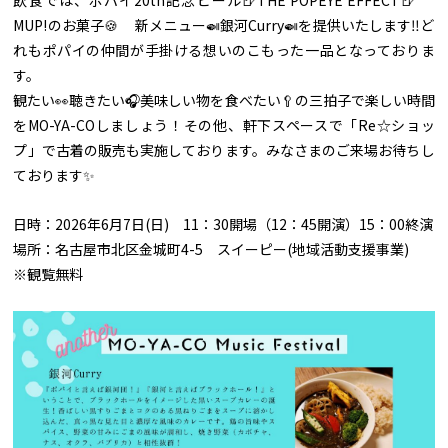
MUP!のお菓子🍪 新メニュー🍛銀河Curry🍛を提供いたします‼︎ど
れもポパイの仲間が手掛ける想いのこもった一品となっておりま
す。
観たい👀聴きたい🎧美味しい物を食べたい🥄の三拍子で楽しい時間
をMO-YA-COしましょう！その他、軒下スペースで「Re☆ショッ
プ」で古着の販売も実施しております。みなさまのご来場お待ちし
ております✨
日時：2026年6月7日(日) 11：30開場（12：45開演）15：00終演
場所：名古屋市北区金城町4-5 スイーピー(地域活動支援事業)
※観覧無料