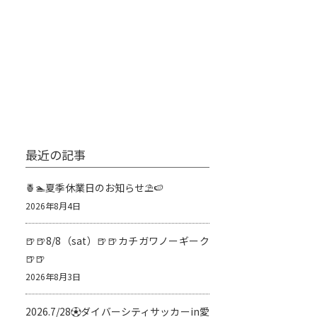
最近の記事
🍍🏊夏季休業日のお知らせ⛱️🍉
2026年8月4日
🍺🍺8/8（sat）🍺🍺カチガワノーギーク
🍺🍺
2026年8月3日
2026.7/28⚽️ダイバーシティサッカーin愛