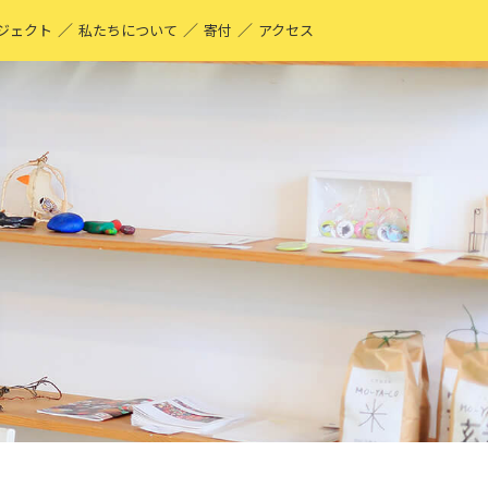
／
／
／
ジェクト
私たちについて
寄付
アクセス
O-YA-CO UNIQUE PRODUCT！
現する仕事
ーティストページ
O-YA-CO キフ