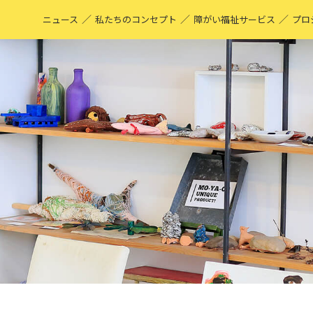
／
／
／
ニュース
私たちのコンセプト
障がい福祉サービス
プロ
M
表
ア
M