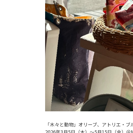
「木々と動物」オリーブ、アトリエ・ブルー
2026
年
3
月
5
日（木）～
5
月
15
日（金）＠