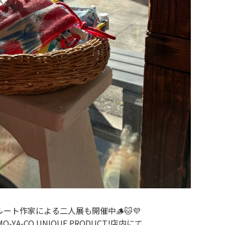
ト作家による二人展も開催中🪵🐱💜
MO-YA-CO UNIQUE PRODUCT!
店内にて