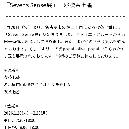
『Sevens Sense展』 ＠喫茶七番
1月20日（火）より、名古屋市の錦二丁目にある喫茶七番にて、
「Sevens Sense展」が始まりました。アトリエ・ブルートから前
田泰秀作品を出品しております。また、ポパイのさをり製品も並ん
でおります。そしてオリーブ
@popai_olive_popai
で作られたく
す玉も展示されております！皆様のご高覧お待ちしております。
✳︎場所✳︎
喫茶七番
名古屋市中区錦2-7-7 オリマチ錦1-A
喫茶七番
✳︎会期✳︎
2026.1.20(火）-2.23(月）
平日、7:30-18:00
土日祝、8:00-18:00