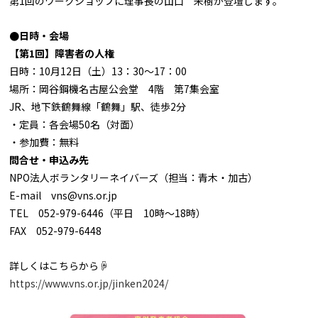
第1回のワークショップに理事長の山口 未樹が登壇します。
●日時・会場
【第1回】障害者の人権
日時：10月12日（土）13：30～17：00
場所：岡谷鋼機名古屋公会堂 4階 第7集会室
JR、地下鉄鶴舞線「鶴舞」駅、徒歩2分
・定員：各会場50名（対面）
・参加費：無料
問合せ・申込み先
NPO法人ボランタリーネイバーズ（担当：青木・加古）
E-mail vns@vns.or.jp
TEL 052-979-6446（平日 10時～18時）
FAX 052-979-6448
詳しくはこちらから☟
https://www.vns.or.jp/jinken2024/