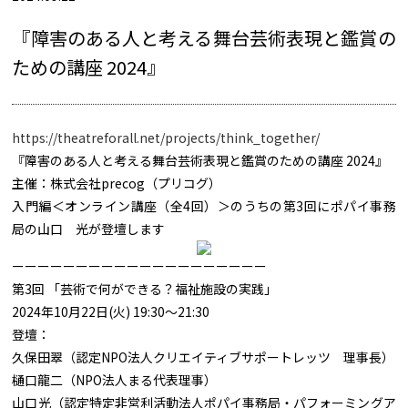
『障害のある人と考える舞台芸術表現と鑑賞の
ための講座 2024』
https://theatreforall.net/projects/think_together/
『障害のある人と考える舞台芸術表現と鑑賞のための講座 2024』
主催：株式会社precog（プリコグ）
入門編＜オンライン講座（全4回）＞のうちの第3回にポパイ事務
局の山口 光が登壇します
ーーーーーーーーーーーーーーーーーーーー
第3回 「芸術で何ができる？福祉施設の実践」
2024年10月22日(火) 19:30〜21:30
登壇：
久保田翠（認定NPO法人クリエイティブサポートレッツ 理事長）
樋口龍二（NPO法人まる代表理事）
山口光（認定特定非営利活動法人ポパイ事務局・パフォーミングア