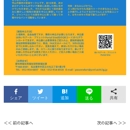
シェア
ツイート
追加
共有
送る
＜＜ 前の記事へ
次の記事へ ＞＞