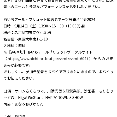
者へのエールと多彩なパフォーマンスをお楽しみください。
あいちアール・ブリュット障害者アーツ展舞台発表2024
日時：9月14日（土）13:30～15：30（13:00開場）
場所：名古屋市東文化小劇場
名古屋市東区大幸南1-1-10
入場料：無料
※【9/6〆切】あいちアールブリュットポータルサイト
（
https://www.aichi-artbrut.jp/event/event-6047
）からのお申
込みが必要です。
※もしくは、参加希望者をポパイで取りまとめますので、ポパイま
でお伝えください。
出演：サロンさくらのki、川添光留＆須賀梨帆、沙里香、もりもり
～ず♬、Higa! WeStarl、HAPPY DOWN’S SHOW
司会：まなみねぴかりん
主催：愛知県