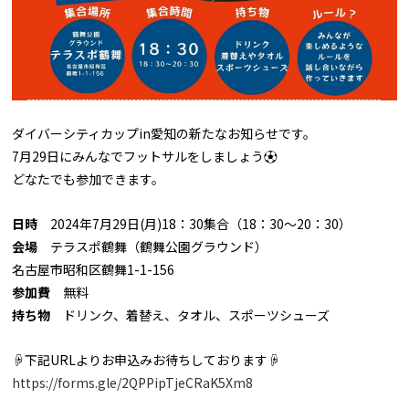
ダイバーシティカップin愛知の新たなお知らせです。
7月29日にみんなでフットサルをしましょう⚽
どなたでも参加できます。
日時
2024年7月29日(月)18：30集合（18：30～20：30）
会場
テラスポ鶴舞（鶴舞公園グラウンド）
名古屋市昭和区鶴舞1-1-156
参加費
無料
持ち物
ドリンク、着替え、タオル、スポーツシューズ
☟下記URLよりお申込みお待ちしております☟
https://forms.gle/2QPPipTjeCRaK5Xm8