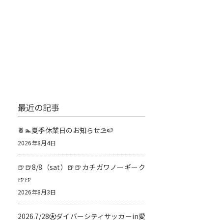
最近の記事
🍍🏊夏季休業日のお知らせ⛱️🍉
2026年8月4日
🍺🍺8/8（sat）🍺🍺カチガワノーギーク
🍺🍺
2026年8月3日
2026.7/28⚽️ダイバーシティサッカーin愛