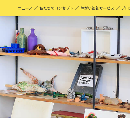
／
／
／
ニュース
私たちのコンセプト
障がい福祉サービス
プロ
M
表
ア
M