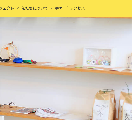
／
／
／
ジェクト
私たちについて
寄付
アクセス
O-YA-CO UNIQUE PRODUCT！
現する仕事
ーティストページ
O-YA-CO キフ