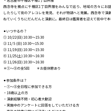
・名古屋市千種区千種1丁目界隈
西念寺を拠点に千種区1丁目界隈をみんなで巡り、地域の方々にお
したりして街のアレコレを発見、それが物語へと発展。西念寺で演
ねていくうちにだんだんと演劇に。最終日は鑑賞者を迎えて街中で本
⚫︎いつやるの？
① 10/22(日) 10:30〜15:30
② 11/ 5 (日) 10:30〜15:30
③ 11/19(日) 10:30〜15:30
④ 11/25(土) 10:30〜16:30
⑤ 11/26(日) 10:30〜16:30
＊①〜⑤の全5回 ＊お昼休憩あり
⚫︎参加条件は？
・①〜⑤全日程に参加できる方
・18歳以上の方
・演劇経験不問・初心者大歓迎
・実施中のアンケートに回答をしていただける方