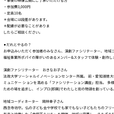
・事後の映像公開にご了承いただける方
・参加費3,000円
・定員10名
＊会場には段差があります。
＊配慮が必要なことがありま
したらご相談ください。
⚫︎だれとやるの？
お申込みいただく参加者のみなさん、演劇ファシリテーター、地域
福祉事業所ポパイの障がいのあるメンバー&スタッフで体験・創作し
演劇ファシリテーター おきなお子さん
法政大学ソーシャルイノベーションセンター所属。 前・愛知淑徳大
ミュニケー ションを高める「ファシリテーション講座」担当。 多
ための場を追求し、 インプロ(即興)でわたしと街の物語を創っている
地域コーディネーター 岡林幸子さん
西念寺坊守。仏の子ども会や学校でも家でもない子どもたちのフリ