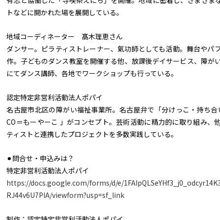
有志と協働した「寺喫茶えにち」を開催。地域に密着し、さまざま
トなどに開かれた場を展開している。
地域コーディネーター 髙木理恵さん
ダンサー。ピラティストレーナー、氣功師としても活動。舞台やパ
作。子どものダンス教室を開催する他、放課後デイサービス、障が
にてダンス講師、各地でワークショップも行っている。
認定特定非営利活動法人ポパイ
名古屋市北区の障がい福祉事業所。名古屋弁で「分けっこ・持ち合い」
CO＝もーやーこ 」がコンセプト。芸術活動に精力的に取り組み、
ティストと連携したプロジェクトを多数実践している。
⚫︎問合せ・申込みは？
特定非営利活動法人ポパイ
https://docs.google.com/forms/d/e/1FAIpQLSeYHf3_j0_odcyr1
RJ44v6U7PIA/viewform?usp=sf_link
制作：認定特定非営利活動法人ポパイ