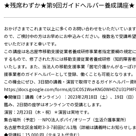
★残席わずか★第9回ガイドヘルパー養成講座★
おかげさまでこれまで以上に多くのお問い合わせをいただいていま
ので、ご検討中の方はお早めにお申込みください。複数名で受講希
せいただけますと幸いです。
この講座は名古屋市移動支援従業者養成研修事業者指定要綱の規定
するもので、修了された方には移動支援従業者養成研修（知的障害
いたします。また、当法人の移動支援事業「居宅介護かんがるーぽ
援事業者のガイドヘルパーとして登録、働くことも可能となります。
この機会にぜひ、3日間の講義・演習で取得できるガイドヘルパー資
https://docs.google.com/forms/d/1IC0S1WseKNG0WHOZU31PMF
◆開催日：講義（オンライン）：2023年2月18日（土）、19日（
鑑み、2日間の座学はオンラインでの受講とします。
演習：2月23日（木・祝）＊演習は実地です。
集合場所（予定）…NPO法人ポパイ/オリーブ（生活介護事業所）
名古屋市北区金城町3-3-7前田ビル1階（詳細は講義時にお知らせし
◆受講料：15,000 円（テキスト代含む）