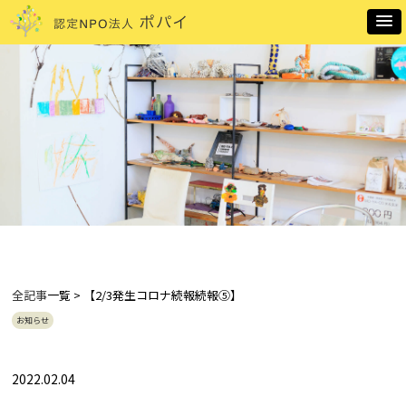
全記事
一覧 > 【2/3発生コロナ続報続報⑤】
お知らせ
2022.02.04