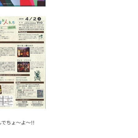
でちょ～よ～!!