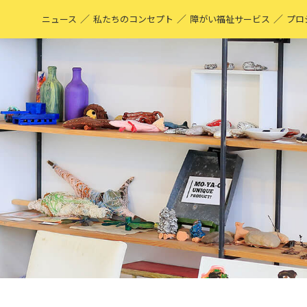
／
／
／
ニュース
私たちのコンセプト
障がい福祉サービス
プロ
M
表
ア
M