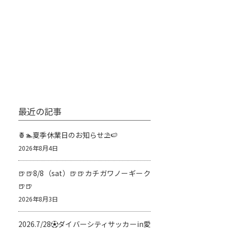
最近の記事
🍍🏊夏季休業日のお知らせ⛱️🍉
2026年8月4日
🍺🍺8/8（sat）🍺🍺カチガワノーギーク
🍺🍺
2026年8月3日
2026.7/28⚽️ダイバーシティサッカーin愛