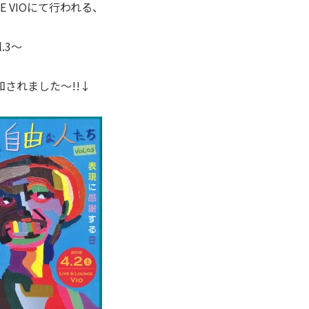
NGE VIOにて行われる、
.3～
、告知されました～!!↓