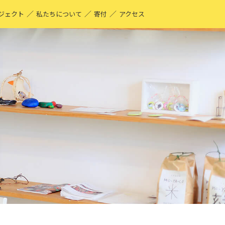
／
／
／
ジェクト
私たちについて
寄付
アクセス
O-YA-CO UNIQUE PRODUCT！
現する仕事
ーティストページ
O-YA-CO キフ