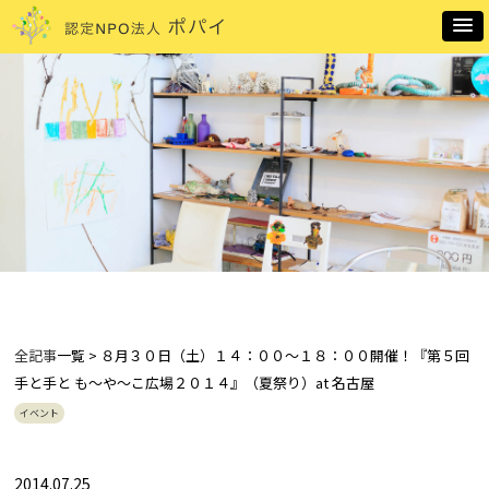
全記事
一覧 > ８月３０日（土）１４：００～１８：００開催！『第５回
手と手と も～や～こ広場２０１４』（夏祭り）at 名古屋
イベント
2014.07.25