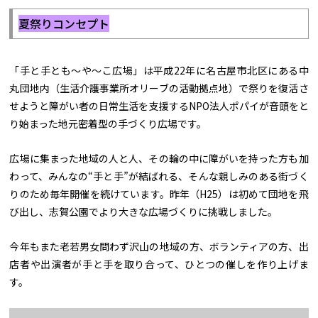
夏祭りコンセプト
「手と手とも～や～こ広場」は平成22年に名古屋市北区にある中
丸団地内（生活介護事業所オリーブの活動拠点地）で祭りを復活さ
せようと障がい者の日常生活を支援するNPO法人ポパイが音頭をと
り始まった地元密着型の手づくり広場です。
広場に集まった地域の人と人、その輪の中に障がいを持った方も加
わって、みんなの“手と手”が結ばれる、そんな親しみのある街づく
りのため毎年開催を続けています。昨年（H25）は初めて団地を飛
び出し、志賀公園でより大きな広場づくりに挑戦しました。
今年もまた老若男女問わず沢山の地域の方、ボランティアの方、出
店者や出演者が手と手を取り合って、ひとつの催しを作り上げま
す。