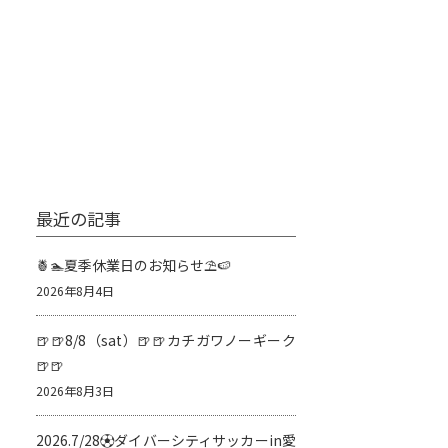
最近の記事
🍍🏊夏季休業日のお知らせ⛱️🍉
2026年8月4日
🍺🍺8/8（sat）🍺🍺カチガワノーギーク
🍺🍺
2026年8月3日
2026.7/28⚽️ダイバーシティサッカーin愛