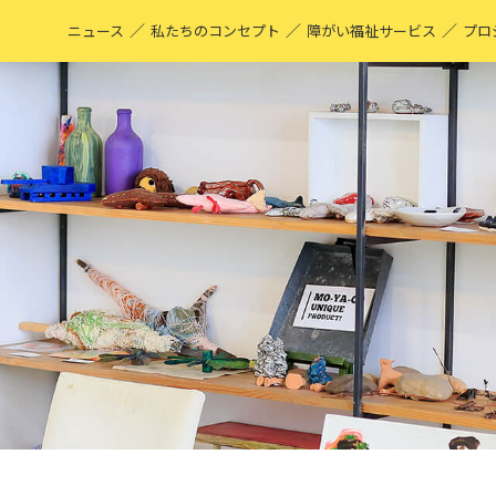
／
／
／
ニュース
私たちのコンセプト
障がい福祉サービス
プロ
M
表
ア
M