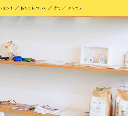
／
／
／
ジェクト
私たちについて
寄付
アクセス
O-YA-CO UNIQUE PRODUCT！
現する仕事
ーティストページ
O-YA-CO キフ