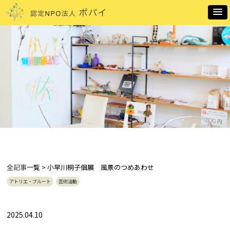
全記事
一覧 > 小早川桐子個展 風景のつめあわせ
アトリエ・ブルート
芸術活動
2025.04.10