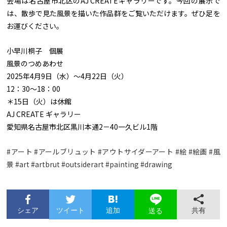
会場は名古屋市北区のAJ CREATEギャラリーです。今回の展示で
は、散歩で見た風景を描いた作品群をご覧いただけます。ぜひ足を
お運びください。
小早川桐子 個展
風景のつめあわせ
2025年4月9日（水）～4月22日（火）
12：30～18：00
＊15日（火）は休館
AJ CREATE ギャラリー
愛知県名古屋市北区黒川本通2－40一久ビル1階
#アート
#アールブリュット
#アウトサイダーアート
#絵
#絵画
#風
景
#art
#artbrut
#outsiderart
#painting
#drawing
シェア
ツイート
追加
共有
送る