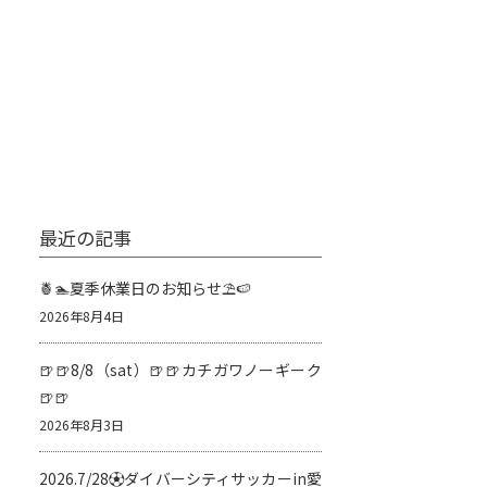
最近の記事
🍍🏊夏季休業日のお知らせ⛱️🍉
2026年8月4日
🍺🍺8/8（sat）🍺🍺カチガワノーギーク
🍺🍺
2026年8月3日
2026.7/28⚽️ダイバーシティサッカーin愛