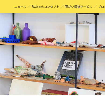
／
／
／
ニュース
私たちのコンセプト
障がい福祉サービス
プロ
M
表
ア
M