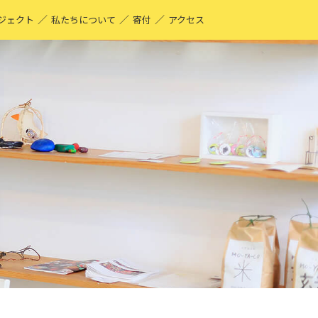
／
／
／
ジェクト
私たちについて
寄付
アクセス
O-YA-CO UNIQUE PRODUCT！
現する仕事
ーティストページ
O-YA-CO キフ