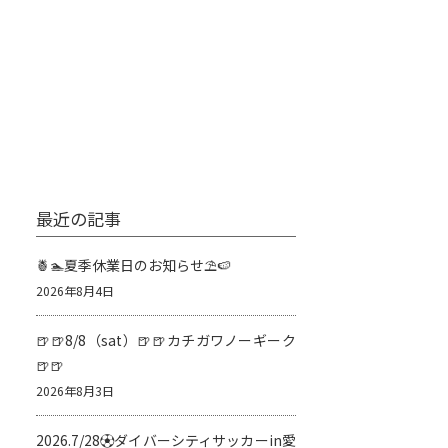
最近の記事
🍍🏊夏季休業日のお知らせ⛱️🍉
2026年8月4日
🍺🍺8/8（sat）🍺🍺カチガワノーギーク
🍺🍺
2026年8月3日
2026.7/28⚽️ダイバーシティサッカーin愛