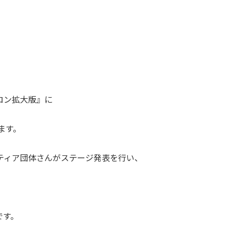
ロン拡大版』に
します。
ティア団体さんがステージ発表を行い、
です。