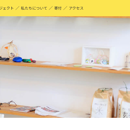
／
／
／
ジェクト
私たちについて
寄付
アクセス
O-YA-CO UNIQUE PRODUCT！
現する仕事
ーティストページ
O-YA-CO キフ