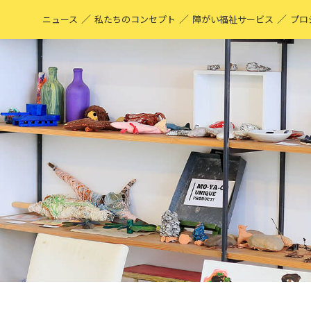
／
／
／
ニュース
私たちのコンセプト
障がい福祉サービス
プロ
M
表
ア
M