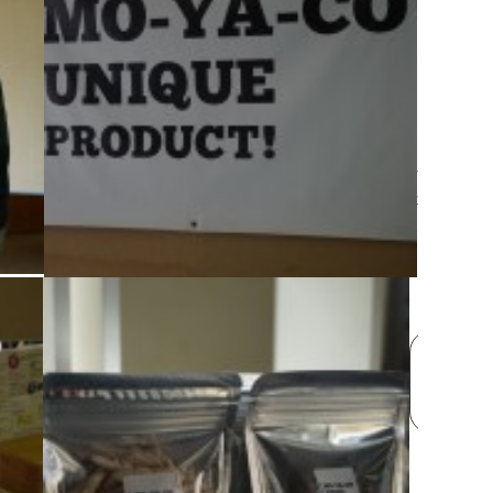
＜
次
＜
の
前
記
の
事
記
へ
事
＞
へ
＞
＜
全記
事一
覧へ