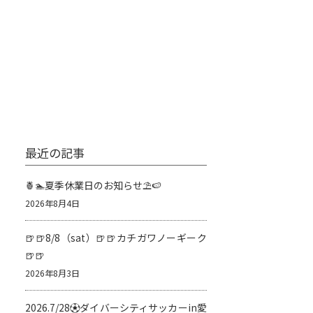
最近の記事
🍍🏊夏季休業日のお知らせ⛱️🍉
2026年8月4日
🍺🍺8/8（sat）🍺🍺カチガワノーギーク
🍺🍺
2026年8月3日
2026.7/28⚽️ダイバーシティサッカーin愛