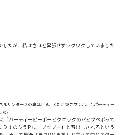
でしたが、私はさほど緊張せずワクワクしていました
ルサンダースの鼻ほじる、3.たこ焼きマンボ、4.パーティー
した。
Pに「パーティーピーポーピクニックのパピプペポって
にＤＪのふうＰに「ブッブー」と音出しされるという
た。そして最後はまさPがきちんと言えて曲がスター