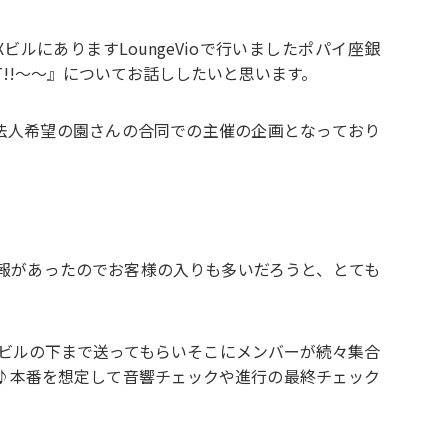
XビルにありますLoungeVioで行いましたポパイ座銀
T!!～～』についてお話ししたいと思います。
PO法人希望の園さんの合同での主催の企画となっており
報があったのでお客様の入りも多いだろうと、とても
Xビルの下まで送ってもらいそこにメンバーが続々集合
♪本番を想定して音響チェックや進行の最終チェック