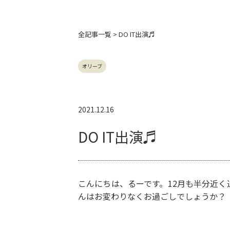
全記事
一覧 > DO IT出演♬
オリーブ
2021.12.16
DO IT出演♬
こんにちは、るーです。12月も半分近
んはお変わりなくお過ごしでしょうか？