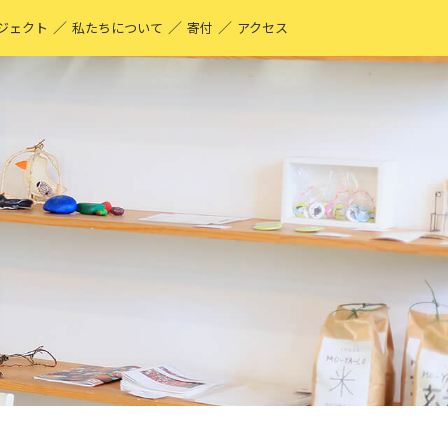
／
／
／
ジェクト
私たちについて
寄付
アクセス
O-YA-CO UNIQUE PRODUCT！
現する仕事
ーティストページ
O-YA-CO キフ