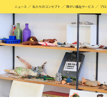
／
／
／
ニュース
私たちのコンセプト
障がい福祉サービス
プロ
M
表
ア
M