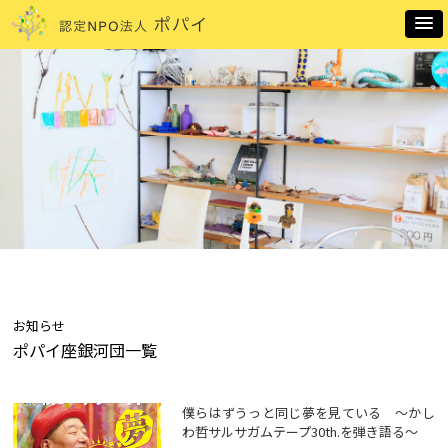
お知らせ
ポパイ座銀河団一覧
僕らはずうっと同じ夢を見ている ～かし
わ哲サルサガムテープ30th.を弾き語る～