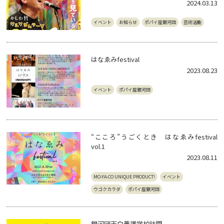
2024.03.13
イベント
お知らせ
ポパイ座銀河団
芸術活動
はなゑみfestival
2023.08.23
イベント
ポパイ座銀河団
“こころ”うごくとき はなゑみfestival
vol.1
2023.08.11
MO-YA-CO UNIQUE PRODUCT!
イベント
ウゴクカラダ
ポパイ座銀河団
銀河団天白養護学校訪問